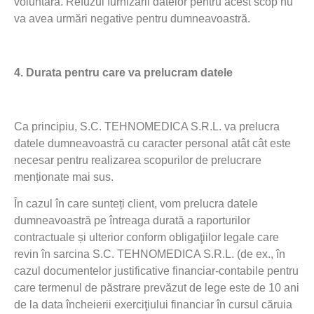
voluntară. Refuzul furnizării datelor pentru acest scop nu
va avea urmări negative pentru dumneavoastră.
4.
Durata pentru care va prelucram datele
Ca principiu, S.C. TEHNOMEDICA S.R.L. va prelucra
datele dumneavoastră cu caracter personal atât cât este
necesar pentru realizarea scopurilor de prelucrare
menționate mai sus.
În cazul în care sunteți client, vom prelucra datele
dumneavoastră pe întreaga durată a raporturilor
contractuale și ulterior conform obligaţiilor legale care
revin în sarcina S.C. TEHNOMEDICA S.R.L. (de ex., în
cazul documentelor justificative financiar-contabile pentru
care termenul de păstrare prevăzut de lege este de 10 ani
de la data încheierii exerciţiului financiar în cursul căruia