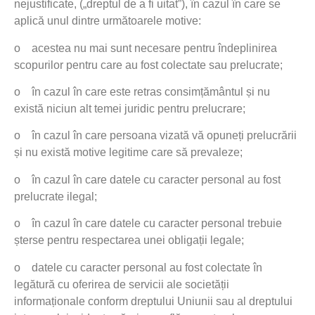
nejustificate, („dreptul de a fi uitat”), în cazul în care se
aplică unul dintre următoarele motive:
o
acestea nu mai sunt necesare pentru îndeplinirea
scopurilor pentru care au fost colectate sau prelucrate;
o
în cazul în care este retras consimțământul și nu
există niciun alt temei juridic pentru prelucrare;
o
în cazul în care persoana vizată vă opuneți prelucrării
și nu există motive legitime care să prevaleze;
o
în cazul în care datele cu caracter personal au fost
prelucrate ilegal;
o
în cazul în care datele cu caracter personal trebuie
șterse pentru respectarea unei obligații legale;
o
datele cu caracter personal au fost colectate în
legătură cu oferirea de servicii ale societății
informaționale conform dreptului Uniunii sau al dreptului