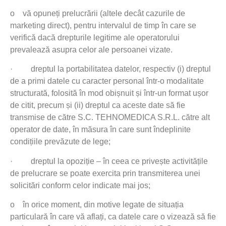
o
vă opuneți prelucrării (altele decât cazurile de
marketing direct), pentru intervalul de timp în care se
verifică dacă drepturile legitime ale operatorului
prevalează asupra celor ale persoanei vizate.
·
dreptul la portabilitatea datelor, respectiv (i) dreptul
de a primi datele cu caracter personal într-o modalitate
structurată, folosită în mod obișnuit și într-un format ușor
de citit, precum și (ii) dreptul ca aceste date să fie
transmise de către S.C. TEHNOMEDICA S.R.L. către alt
operator de date, în măsura în care sunt îndeplinite
condițiile prevăzute de lege;
·
dreptul la opoziție – în ceea ce privește activitățile
de prelucrare se poate exercita prin transmiterea unei
solicitări conform celor indicate mai jos;
o
în orice moment, din motive legate de situația
particulară în care vă aflați, ca datele care o vizează să fie