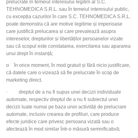
prelucrate în temeiul interesului legitim al S.C.
TEHNOMEDICA S.R.L. sau în temeiul interesului public,
cu excepția cazurilor în care S.C. TEHNOMEDICA S.R.L.
poate demonstra că are motive legitime și imperioase
care justifică prelucarea și care prevalează asupra
intereselor, drepturilor și libertăților persoanelor vizate
sau că scopul este constatarea, exercitarea sau apararea
unui drept în instanță;
o
în orice moment, în mod gratuit și fără nicio justificare,
că datele care o vizează să fie prelucrate în scop de
marketing direct.
·
dreptul de a nu fi supus unei decizii individuale
automate, respectiv dreptul de a nu fi subiectul unei
decizii luate numai pe baza unor activități de prelucrare
automate, inclusiv crearea de profiluri, care produce
efecte juridice care privesc persoana vizată sau o
afectează în mod similar într-o măsură semnificativă;