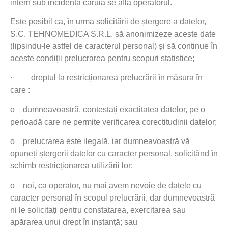
intern sub incidenta căruia se află operatorul.
Este posibil ca, în urma solicitării de ștergere a datelor,
S.C. TEHNOMEDICA S.R.L. să anonimizeze aceste date
(lipsindu-le astfel de caracterul personal) și să continue în
aceste condiții prelucrarea pentru scopuri statistice;
·
dreptul la restricționarea prelucrării în măsura în
care :
o
dumneavoastră, contestați exactitatea datelor, pe o
perioadă care ne permite verificarea corectitudinii datelor;
o
prelucrarea este ilegală, iar dumneavoastră vă
opuneți ștergerii datelor cu caracter personal, solicitând în
schimb restricționarea utilizării lor;
o
noi, ca operator, nu mai avem nevoie de datele cu
caracter personal în scopul prelucrării, dar dumnevoastră
ni le solicitați pentru constatarea, exercitarea sau
apărarea unui drept în instanță; sau