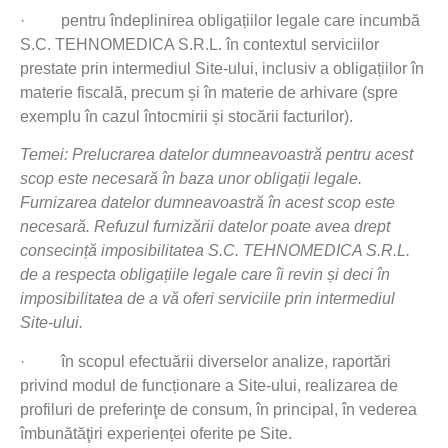
·
pentru îndeplinirea obligațiilor legale care incumbă
S.C. TEHNOMEDICA S.R.L. în contextul serviciilor
prestate prin intermediul Site-ului, inclusiv a obligațiilor în
materie fiscală, precum și în materie de arhivare (spre
exemplu în cazul întocmirii și stocării facturilor).
Temei: Prelucrarea datelor dumneavoastră pentru acest
scop este necesară în baza unor obligații legale.
Furnizarea datelor dumneavoastră în acest scop este
necesară. Refuzul furnizării datelor poate avea drept
consecință imposibilitatea S.C. TEHNOMEDICA S.R.L.
de a respecta obligațiile legale care îi revin și deci în
imposibilitatea de a vă oferi serviciile prin intermediul
Site-ului.
·
în scopul efectuării diverselor analize, raportări
privind modul de funcționare a Site-ului, realizarea de
profiluri de preferinţe de consum, în principal, în vederea
îmbunătăţiri experienței oferite pe Site.