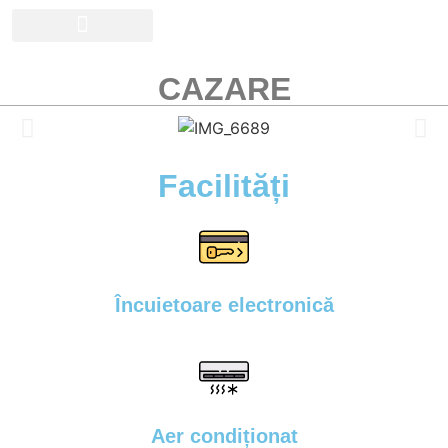
Galerie Foto
CAZARE
Facilități
Încuietoare electronică
Aer condiționat